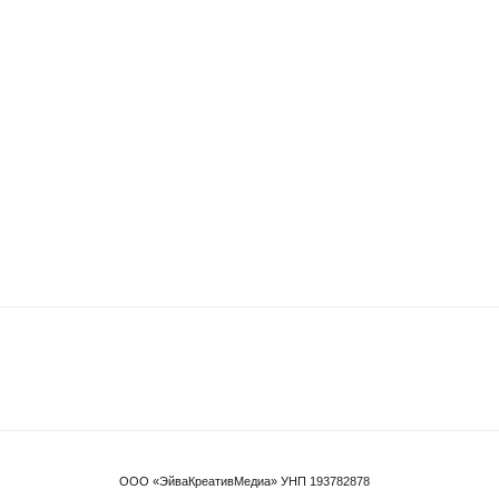
ООО «ЭйваКреативМедиа» УНП 193782878